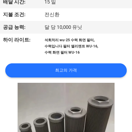
배달 시간:
15 일
리
지불 조건:
전신환
에
공급 능력:
달 당 10,000 유닛
대
,
하이 라이트:
석회처리 wu-25 수력 화면 필터
하
,
수력입니다 필터 엘리멘트 WU-16
수력 화면 필터 WU-16
여
최고의 가격
공
장
여
행