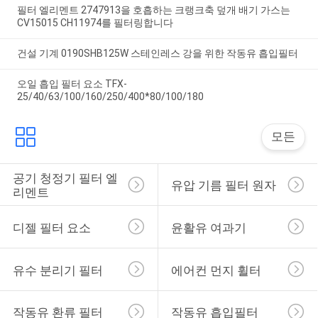
필터 엘리멘트 2747913을 호흡하는 크랭크축 덮개 배기 가스는
CV15015 CH11974를 필터링합니다
건설 기계 0190SHB125W 스테인레스 강을 위한 작동유 흡입필터
오일 흡입 필터 요소 TFX-
25/40/63/100/160/250/400*80/100/180
모든
공기 청정기 필터 엘
유압 기름 필터 원자
리멘트
디젤 필터 요소
윤활유 여과기
유수 분리기 필터
에어컨 먼지 휠터
작동유 환류 필터
작동유 흡입필터