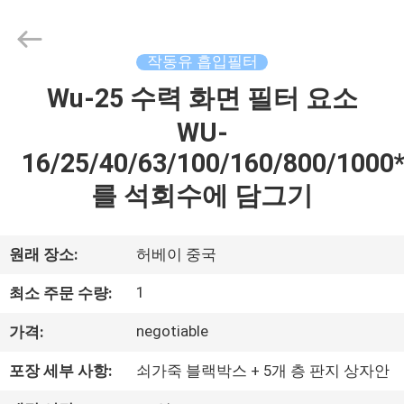
Co.,
Ltd.
All
Rights
Reserved.
작동유 흡입필터
Developed
by
ECER
Wu-25 수력 화면 필터 요소
집
WU-
제
16/25/40/63/100/160/800/1000
를 석회수에 담그기
품
동
원래 장소:
허베이 중국
영
1
최소 주문 수량:
상
negotiable
가격:
포장 세부 사항:
쇠가죽 블랙박스 + 5개 층 판지 상자안
우