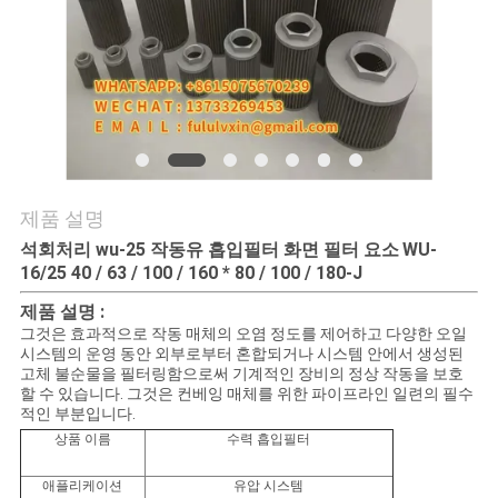
품
질
관
리
연
제품 설명
락
석회처리 wu-25 작동유 흡입필터 화면 필터 요소
WU-
16/25 40 / 63 / 100 / 160 * 80 / 100 / 180-J
주
제품 설명 :
그것은 효과적으로 작동 매체의 오염 정도를 제어하고 다양한 오일
세
시스템의 운영 동안 외부로부터 혼합되거나 시스템 안에서 생성된
고체 불순물을 필터링함으로써 기계적인 장비의 정상 작동을 보호
요
할 수 있습니다. 그것은 컨베잉 매체를 위한 파이프라인 일련의 필수
적인 부분입니다.
상품 이름
수력 흡입필터
뉴
애플리케이션
유압 시스템