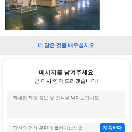
리
에
대
하
더 많은 것을 배우십시오
여
메시지를 남겨주세요
공
곧 다시 연락 드리겠습니다!
장
여
행