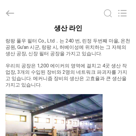
2021
-
2025
Langfang
Fulu
filter
Co.,
생산 라인
Ltd.
집
All
Rights
랑팡 풀우 필터 Co., Ltd．는 240 번, 린정 두번째 마을, 온천
Reserved.
Developed
공원, Gu'an 시군, 랑팡 시, 허베이성에 위치하는 그 자체의
by
제
ECER
생산 공장, 신장 필터 공장을 가지고 있습니다.
품
우리의 공장은 1,200 에이커의 영역에 걸치고 4곳 생산 작
업장, 3개의 수입된 장비와 2명의 네트워크 파괴자를 가지
고 있습니다. 메커니즘 장비의 생산은 고효율과 큰 생산을
가지고 있습니다.
동
영
상
우