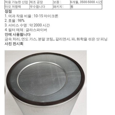
스
적용 가능한 산업 :
제조 공장
보증 :
6개월, 3500-5000 시간
마모 저항력
우수합니다
패키지 :
통
장점
1. 여과 작용 비율 : 10-15 마이크론
경
2. 효율 : 98%
3. 서비스 수명 : 약 2000 시간
우
4. 필터 매체 : 글라스파이버
안에 사용됩니다
금속 처리, 연도 가스, 분말 코팅,, 갈리면서, 파, 화학을 섞은 샷 피닝
사진 전시회
사
이
트
맵
PRIVACY
POLICY