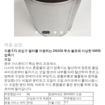
품
질
관
리
연
제품 설명
지름 515 유입구 필터를 지원하는 DN300 루츠 블로워 이상한 VM95
락
압축기
도입
주
원유 가스분리기 핵심 분리 프로세스
나사의 석유와 가스 혼합물의 공기 압축기는 탈선하여 정돈된 흡입
세
파이프로부터 들어가고, 오일 탱크의 내부를 따라 탈선하여 흐르고,
방해로 구성된 컨테이너와 부딪치고, 윤활유통로 불활동과 중력을
요
로딩합니다. 비말은 분리되고 오일이 오일 파이프에서 흘러나옵니
다. 조잡한 분리 뒤에, 석유와 가스 혼합물은 좋은 분리를 위해 오일
코어에 들어갑니다.
주문형입니다
예
증명하세요 :
ISO9001 인증
뉴
재료 :
수입된 미국 재료
색 :
주문형입니다
로컬 서비스 위치 :
부정
지불 기간
TT