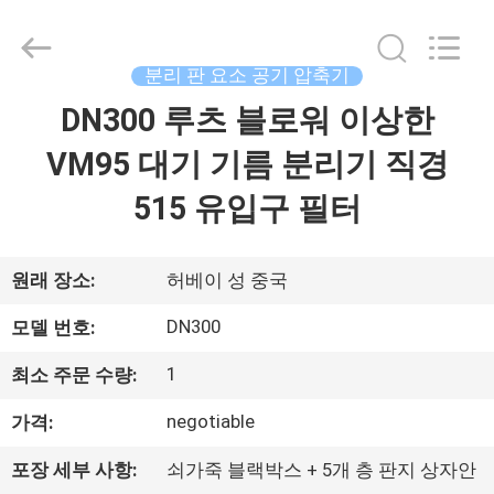
2021
-
2026
Langfang
Fulu
분리 판 요소 공기 압축기
filter
Co.,
Ltd.
DN300 루츠 블로워 이상한
집
All
Rights
Reserved.
VM95 대기 기름 분리기 직경
Developed
by
제
ECER
515 유입구 필터
품
원래 장소:
허베이 성 중국
동
DN300
모델 번호:
영
1
최소 주문 수량:
상
negotiable
가격:
포장 세부 사항:
쇠가죽 블랙박스 + 5개 층 판지 상자안
우