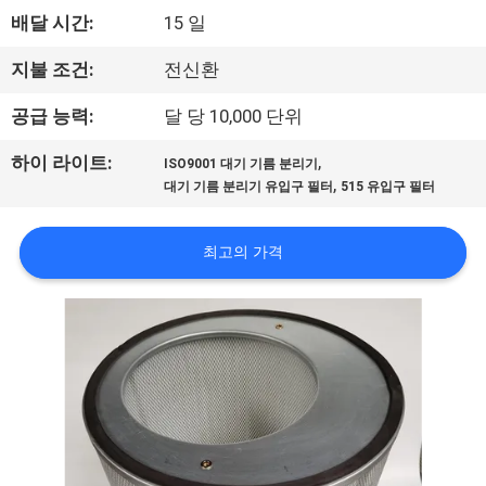
배달 시간:
15 일
리
에
지불 조건:
전신환
대
공급 능력:
달 당 10,000 단위
하
,
하이 라이트:
ISO9001 대기 기름 분리기
,
대기 기름 분리기 유입구 필터
515 유입구 필터
여
최고의 가격
공
장
여
행