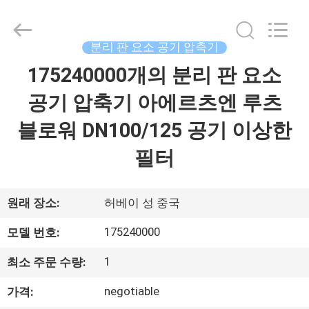
2021
-
2026
Langfang
Fulu
분리 판 요소 공기 압축기
filter
Co.,
Ltd.
175240000개의 분리 판 요소
집
All
Rights
Reserved.
공기 압축기 아에르츠엔 루츠
Developed
by
제
ECER
블로워 DN100/125 공기 이상한
품
필터
동
원래 장소:
허베이 성 중국
영
175240000
모델 번호:
상
1
최소 주문 수량:
negotiable
가격:
우