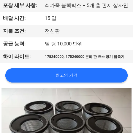
포장 세부 사항:
쇠가죽 블랙박스 + 5개 층 판지 상자안
리
배달 시간:
15 일
에
대
지불 조건:
전신환
하
공급 능력:
달 당 10,000 단위
여
,
하이 라이트:
175240000
175240000 분리 판 요소 공기 압축기
공
최고의 가격
장
여
행