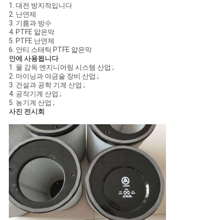
스
1. 대전 방지적입니다
2. 난연제
3. 기름과 방수
4. PTFE 얇은막
경
5. PTFE 난연제
6. 안티 스태틱 PTFE 얇은막
우
안에 사용됩니다
1. 물 감독 엔지니어링 시스템 산업 ;
2. 마이닝과 야금술 장비 산업 ;
3. 건설과 공학 기계 산업 ;
사
4. 공작기계 산업 ;
5. 농기계 산업 ;
이
사진 전시회
트
맵
PRIVACY
POLICY