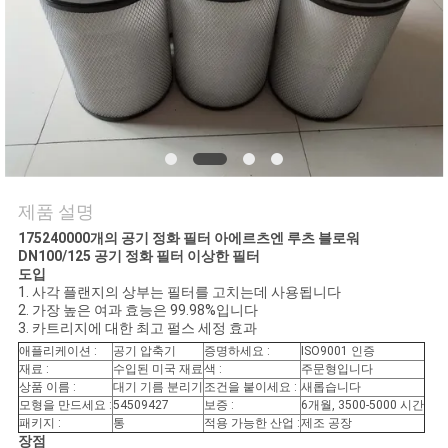
품
질
관
리
연
제품 설명
락
175240000개의 공기 정화 필터 아에르츠엔 루츠 블로워
DN100/125 공기 정화 필터 이상한 필터
주
도입
1. 사각 플랜지의 상부는 필터를 고치는데 사용됩니다
세
2. 가장 높은 여과 효능은 99.98%입니다
3. 카트리지에 대한 최고 펄스 세정 효과
요
애플리케이션 :
공기 압축기
증명하세요 :
ISO9001 인증
재료 :
수입된 미국 재료
색 :
주문형입니다
상품 이름 :
대기 기름 분리기
조건을 붙이세요 :
새롭습니다
모형을 만드세요 :
54509427
보증 :
6개월, 3500-5000 시간
뉴
패키지 :
통
적용 가능한 산업 :
제조 공장
장점