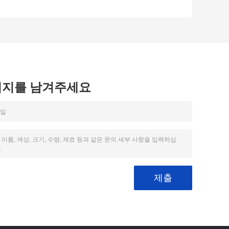
 플
필터 알루미늄 합금
사골안와판 프레임
프레임
필터 24*24*2
시지를 남겨주세요