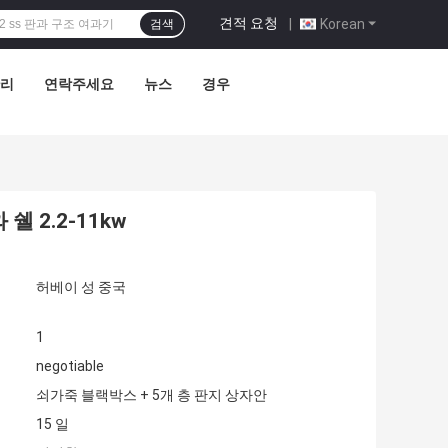
견적 요청
|
Korean
검색
관리
연락주세요
뉴스
경우
 2.2-11kw
허베이 성 중국
1
negotiable
쇠가죽 블랙박스 + 5개 층 판지 상자안
15 일