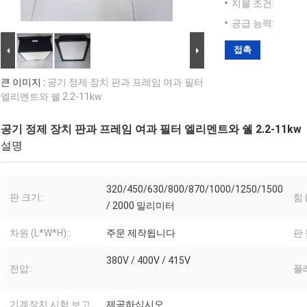
지불 조건:
공급 능력:
접촉
큰 이미지 :
공기 정제 장치 판과 프레임 여과 필터
엘리멘트와 쉘 2.2-11kw
공기 정제 장치 판과 프레임 여과 필터 엘리멘트와 쉘 2.2-11kw
설명
320/450/630/800/870/1000/1250/1500
판 크기::
힘 (
/ 2000 밀리미터
차원 (L*W*H)::
주문 제작됩니다
판 
380V / 400V / 415V
전압::
플레
기계장치 시험 보고
제공하십시오