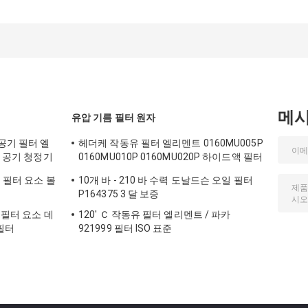
공기 정화 필터 중요
필터 11 kw
595 리터 량 금속
한 효율을 주름잡았
레이트 프레임
습니다
메
유압 기름 필터 원자
공기 필터 엘
헤더케 작동유 필터 엘리멘트 0160MU005P
성 공기 청정기
0160MU010P 0160MU020P 하이드액 필터
엘리멘트
용 필터 요소 볼
10개 바 - 210 바 수력 도날드슨 오일 필터
P164375 3 달 보증
 필터 요소 데
120' Ｃ 작동유 필터 엘리멘트 / 파카
 필터
921999 필터 ISO 표준