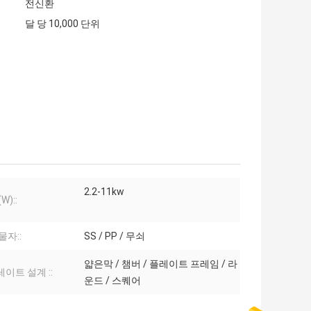
전신환
달 당 10,000 단위
2.2-11kw
W)::
물자::
SS / PP / 무쇠
얇은막 / 챔버 / 플레이트 프레임 / 라
이트 설계 ::
운드 / 스퀘어