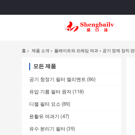
홈
제품 소개
플레이트와 프레임 여과
공기 정제 장치 판
모든 제품
공기 청정기 필터 엘리멘트
(86)
유압 기름 필터 원자
(118)
디젤 필터 요소
(89)
윤활유 여과기
(47)
유수 분리기 필터
(39)