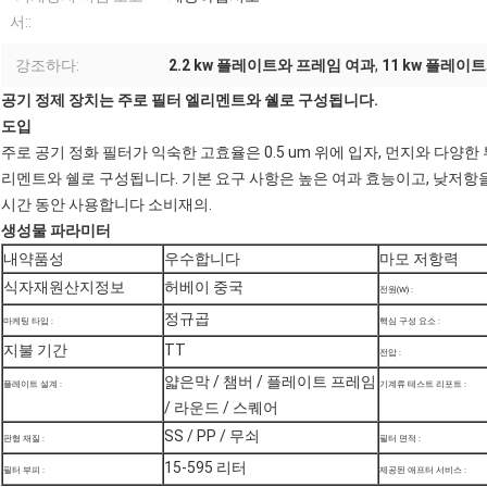
서::
강조하다:
2.2 kw 플레이트와 프레임 여과
,
11 kw 플레이
공기 정제 장치는 주로 필터 엘리멘트와 쉘로 구성됩니다.
도입
주로 공기 정화 필터가 익숙한 고효율은 0.5 um 위에 입자, 먼지와 다양
리멘트와 쉘로 구성됩니다. 기본 요구 사항은 높은 여과 효능이고, 낮저항을
시간 동안 사용합니다 소비재의.
생성물 파라미터
내약품성
우수합니다
마모 저항력
식자재원산지정보
허베이 중국
전원(W) :
정규곱
마케팅 타입 :
핵심 구성 요소 :
지불 기간
TT
전압 :
얇은막 / 챔버 / 플레이트 프레임
플레이트 설계 :
기계류 테스트 리포트 :
/ 라운드 / 스퀘어
SS / PP / 무쇠
판형 재질 :
필터 면적 :
15-595 리터
필터 부피 :
제공된 애프터 서비스 :